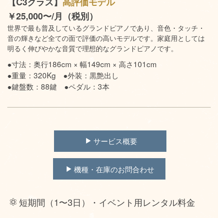
【C3クラス】
高評価モデル
￥25,000〜/月（税別）
世界で最も普及しているグランドピアノであり、音色・タッチ・
音の輝きなど全ての面で評価の高いモデルです。家庭用としては
明るく伸びやかな音質で理想的なグランドピアノです。
●寸法：奥行186cm × 幅149cm × 高さ101cm
●重量：320Kg ●外装：黒艶出し
●鍵盤数：88鍵 ●ペダル：3本
サービス概要
機種・在庫のお問合わせ
短期間（1〜3日）・イベント用レンタル料金