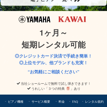
1ヶ月～
短期レンタル可能
◎クレジットカード決済で手続き簡単！
◎上位モデル、他ブランドも充実！
“お気軽にご相談ください”
当社ショールームで無料で試し弾きできます！
うれしい「３つの特典
」あり
ピアノ機種
サービス概要
料金
FAQ
レンタル規約