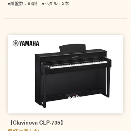
●鍵盤数：88鍵 ●ペダル：3本
【Clavinova CLP-735】