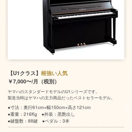
【U1クラス】
根強い人気
￥7,000〜/月（税別）
ヤマハのスタンダードモデルのU1シリーズです。
製造当時はヤマハの主力商品だったベストセラーモデル。
●寸法：奥行61cm×幅150cm×高さ121cm
●重量：216Kg ●外装：黒艶出し
●鍵盤数：88鍵 ●ペダル：3本