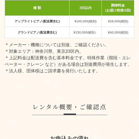
調律料金
種 類
3日以内
(お届け前後/2回)
アップライトピアノ(配送費含む)
¥100,000(税別)
¥28,000(税別)
グランドピアノ(配送費含む)
¥150,000(税別）
¥40,000(税別)
＊メーカー・機種については別途、ご確認ください。
＊対象エリア：神奈川県、東京23区内。
＊上記料金は配送費を含む基本料金です。特殊作業（階段・エレ
ベーター・クレーン など）がある場合は別途費用が発生します。
＊法人様、団体様はご請求書を発行いたします。
レンタル概要・ご確認点
お申込みの流れ